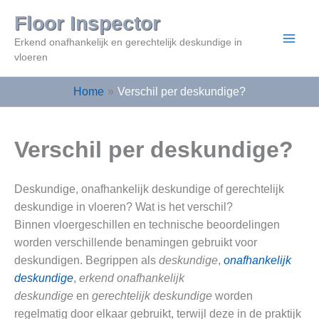
Ga
Floor Inspector
naar
Erkend onafhankelijk en gerechtelijk deskundige in
de
vloeren
inhoud
Home
Verschil per deskundige?
Verschil per deskundige?
Deskundige, onafhankelijk deskundige of gerechtelijk
deskundige in vloeren?
Wat is het verschil?
Binnen vloergeschillen en technische beoordelingen
worden verschillende benamingen gebruikt voor
deskundigen. Begrippen als
deskundige
,
onafhankelijk
deskundige
,
erkend onafhankelijk
deskundige
en
gerechtelijk deskundige
worden
regelmatig door elkaar gebruikt, terwijl deze in de praktijk