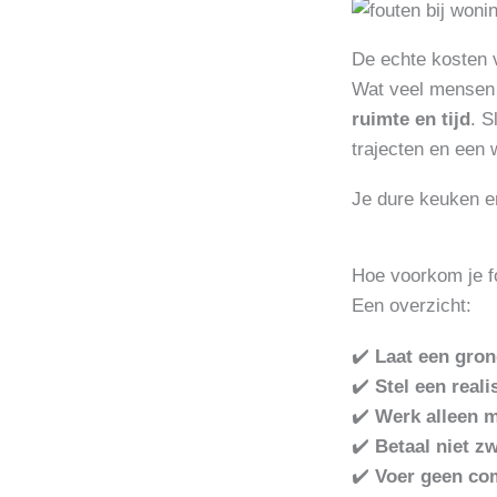
De echte kosten 
Wat veel mensen 
ruimte en tijd
. S
trajecten en een 
Je dure keuken e
Hoe voorkom je f
Een overzicht:
✔️
Laat een gron
✔️
Stel een real
✔️
Werk alleen 
✔️
Betaal niet zw
✔️
Voer geen com