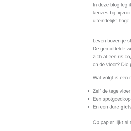
In deze blog leg i
keuzes bij bijvoo
uiteindelijk: hog
Leven boven je st
De gemiddelde wo
zich al een risi
en de vloer? Die p
Wat volgt is een
Zelf de tegelvlo
Een spotgoedko
En een dure
giet
Op papier lijkt al