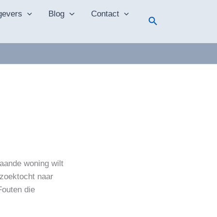
gevers
Blog
Contact
Zoeken
taande woning wilt
 zoektocht naar
Fouten die