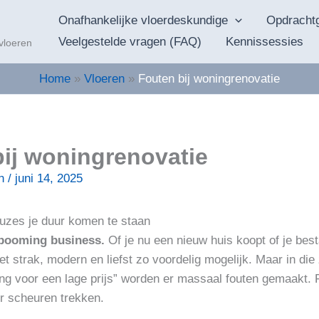
Onafhankelijke vloerdeskundige
Opdracht
Veelgestelde vragen (FAQ)
Kennissessies
 vloeren
Home
Vloeren
Fouten bij woningrenovatie
ij woningrenovatie
en
/
juni 14, 2025
zes je duur komen te staan
 booming business.
Of je nu een nieuw huis koopt of je bes
t strak, modern en liefst zo voordelig mogelijk. Maar in die
ling voor een lage prijs” worden er massaal fouten gemaakt. 
loer scheuren trekken.