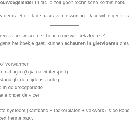
bouwbegeleider in
als je zelf geen technische kennis hebt.
loer is letterlijk de basis van je woning. Dáár wil je geen 
grenovatie; waarom scheuren nieuwe dekvloeren?
olgens het boekje gaat, kunnen
scheuren in gietvloeren
onts
 of verwarmen
melingen (bijv. na wintersport)
tandigheden tijdens aanleg
g in de droogperiode
tie onder de vloer
uiste systeem (kantband + tackerplaten + vakwerk) is de kan
ed herstelbaar.