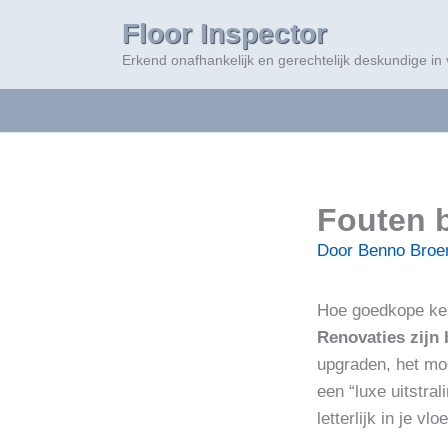
Ga
Floor Inspector
naar
Erkend onafhankelijk en gerechtelijk deskundige in
de
inhoud
Fouten b
Door
Benno Bro
Hoe goedkope keu
Renovaties zijn
upgraden, het moe
een “luxe uitstra
letterlijk in je v