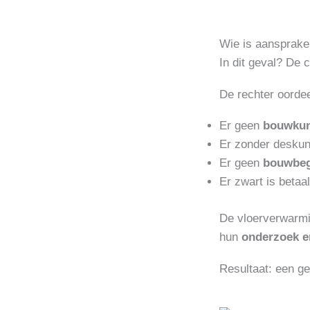
Wie is aansprakel
In dit geval? De
De rechter oordee
Er geen
bouwkun
Er zonder deskund
Er geen
bouwbeg
Er zwart is betaa
De vloerverwarmin
hun
onderzoek e
Resultaat: een g