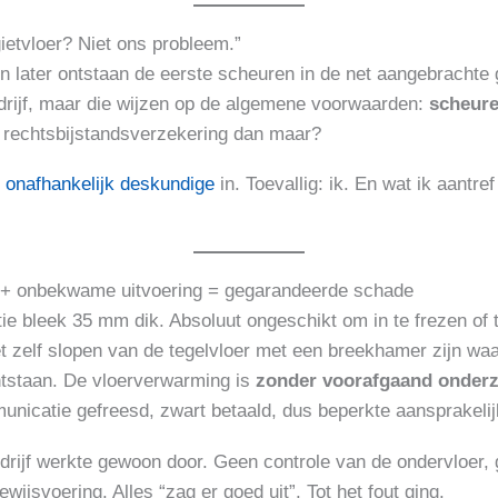
ietvloer? Niet ons probleem.”
later ontstaan de eerste scheuren in de net aangebrachte gi
edrijf, maar die wijzen op de algemene voorwaarden:
scheure
 rechtsbijstandsverzekering dan maar?
n
onafhankelijk deskundige
in. Toevallig: ik. En wat ik aantre
 + onbekwame uitvoering = gegarandeerde schade
ie bleek 35 mm dik. Absoluut ongeschikt om in te frezen of 
t zelf slopen van de tegelvloer met een breekhamer zijn waar
ntstaan. De vloerverwarming is
zonder voorafgaand onder
municatie gefreesd, zwart betaald, dus beperkte aansprakelij
drijf werkte gewoon door. Geen controle van de ondervloer,
wijsvoering. Alles “zag er goed uit”. Tot het fout ging.