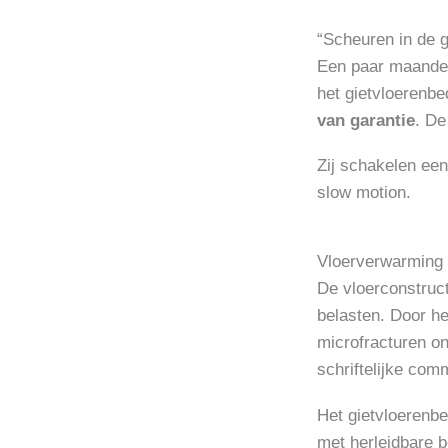
“Scheuren in de g
Een paar maanden 
het gietvloerenb
van garantie
. De
Zij schakelen ee
slow motion.
Vloerverwarming
De vloerconstruct
belasten. Door he
microfracturen o
schriftelijke com
Het gietvloerenbe
met herleidbare be