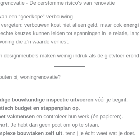
van een “goedkope” verbouwing
vergeten: verbouwen kost niet alleen geld, maar ook
energi
lechte keuzes kunnen leiden tot spanningen in je relatie, lan
woning die z’n waarde verliest.
n designmeubels maken weinig indruk als de gietvloer erond
outen bij woningrenovatie?
dige bouwkundige inspectie uitvoeren
vóór je begint.
istisch budget en stappenplan op.
met vakmensen
en controleer hun werk (én papieren).
art.
Je hebt dan geen poot om op te staan.
plexe bouwtaken zelf uit
, tenzij je écht weet wat je doet.