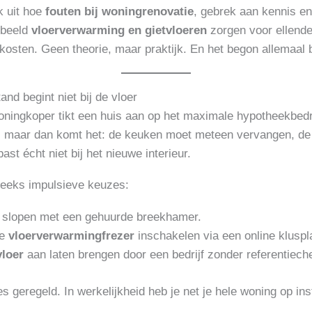
k uit hoe
fouten bij woningrenovatie
, gebrek aan kennis e
rbeeld
vloerverwarming en gietvloeren
zorgen voor ellende,
e kosten. Geen theorie, maar praktijk. En het begon allemaal
and begint niet bij de vloer
ningkoper tikt een huis aan op het maximale hypotheekbedr
co, maar dan komt het: de keuken moet meteen vervangen, d
ast écht niet bij het nieuwe interieur.
 reeks impulsieve keuzes:
er slopen met een gehuurde breekhamer.
pe
vloerverwarmingfrezer
inschakelen via een online kluspl
vloer
aan laten brengen door een bedrijf zonder referentiech
les geregeld. In werkelijkheid heb je net je hele woning op in