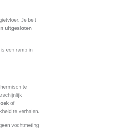
etvloer. Je belt
n uitgesloten
f is een ramp in
thermisch te
schijnlijk
zoek
of
kheid te verhalen.
 geen vochtmeting