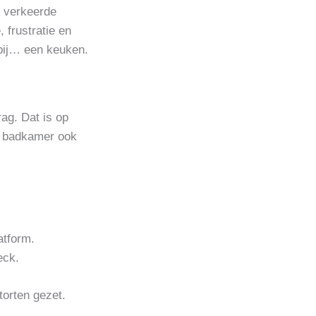
n verkeerde
 frustratie en
 bij… een keuken.
ag. Dat is op
e badkamer ook
atform.
eck.
storten gezet.