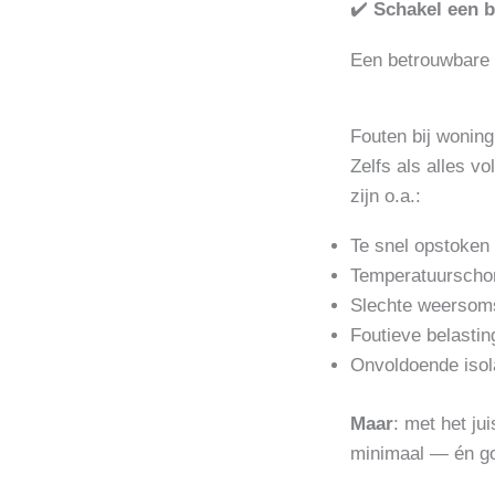
✔️
Schakel een 
Een betrouwbare v
Fouten bij wonin
Zelfs als alles v
zijn o.a.:
Te snel opstoken
Temperatuurschom
Slechte weersoms
Foutieve belastin
Onvoldoende isola
Maar
: met het j
minimaal — én go