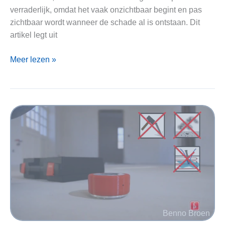
verraderlijk, omdat het vaak onzichtbaar begint en pas
zichtbaar wordt wanneer de schade al is ontstaan. Dit
artikel legt uit
Capillair
Meer lezen »
vocht
in
vloerconstructies
|
Oorzaken,
meten,
voorkomen
en
herstellen