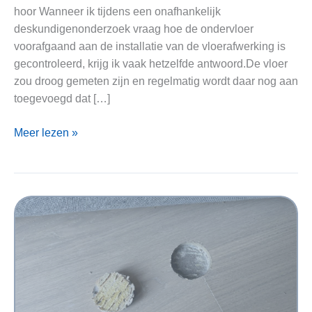
hoor Wanneer ik tijdens een onafhankelijk
deskundigenonderzoek vraag hoe de ondervloer
voorafgaand aan de installatie van de vloerafwerking is
gecontroleerd, krijg ik vaak hetzelfde antwoord.De vloer
zou droog gemeten zijn en regelmatig wordt daar nog aan
toegevoegd dat […]
„De
Meer lezen »
dekvloer
was
droog
gemeten”