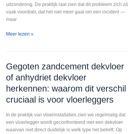
uitzondering. De praktijk laat zien dat dit probleem zich zó
vaak voordoet, dat het niet meer gaat om een incident —
maar
Fysica,
Meer lezen »
materiaaleigenschappen
en
de
scheur
Gegoten zandcement dekvloer
in
of anhydriet dekvloer
de
dekvloer
herkennen: waarom dit verschil
cruciaal is voor vloerleggers
In de praktijk van vloerinstallaties zien we regelmatig dat
een vloerlegger wordt geconfronteerd met een dekvloer
waarvan niet direct duidelijk is welk type het betreft. Op