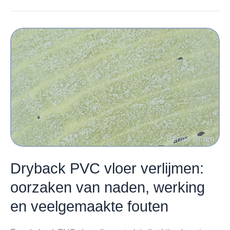
niet
wordt
vastgelegd…….
Dryback PVC vloer verlijmen:
oorzaken van naden, werking
en veelgemaakte fouten