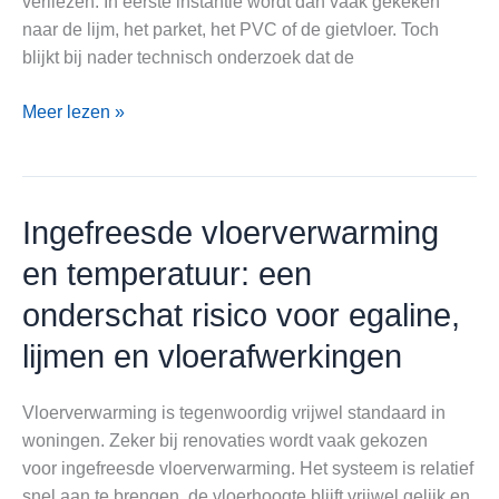
verliezen. In eerste instantie wordt dan vaak gekeken
naar de lijm, het parket, het PVC of de gietvloer. Toch
blijkt bij nader technisch onderzoek dat de
Dekvloer
Meer lezen »
als
fundament:
waar
moet
Ingefreesde vloerverwarming
de
en temperatuur: een
vloerspecialist
op
onderschat risico voor egaline,
letten
lijmen en vloerafwerkingen
voordat
hij
Vloerverwarming is tegenwoordig vrijwel standaard in
begint?
woningen. Zeker bij renovaties wordt vaak gekozen
voor ingefreesde vloerverwarming. Het systeem is relatief
snel aan te brengen, de vloerhoogte blijft vrijwel gelijk en