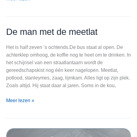
vloer
waar
je
elke
De man met de meetlat
dag
overheen
Het is half zeven ’s ochtends.De bus staat al open. De
loopt
achterklep omhoog, de koffie nog te heet om te drinken. In
het schijnsel van een straatlantaarn wordt de
gereedschapskist nog één keer nagelopen. Meetlat,
potlood, stanleymes, zaag, lijmkam. Alles ligt op zijn plek.
Zoals altijd. Hij staat daar al jaren. Soms in de kou,
De
Meer lezen »
man
met
de
meetlat