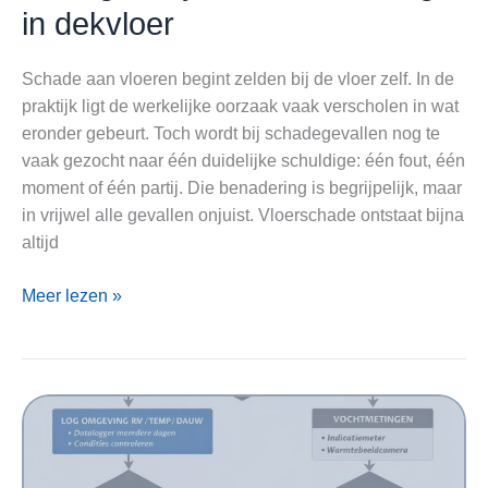
in dekvloer
Schade aan vloeren begint zelden bij de vloer zelf. In de
praktijk ligt de werkelijke oorzaak vaak verscholen in wat
eronder gebeurt. Toch wordt bij schadegevallen nog te
vaak gezocht naar één duidelijke schuldige: één fout, één
moment of één partij. Die benadering is begrijpelijk, maar
in vrijwel alle gevallen onjuist. Vloerschade ontstaat bijna
altijd
Vloerschade
Meer lezen »
voorkomen?
Het
belang
van
juiste
vochtmeting
in