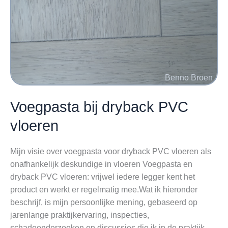
onder
de
loep
Voegpasta bij dryback PVC
vloeren
Mijn visie over voegpasta voor dryback PVC vloeren als
onafhankelijk deskundige in vloeren Voegpasta en
dryback PVC vloeren: vrijwel iedere legger kent het
product en werkt er regelmatig mee.Wat ik hieronder
beschrijf, is mijn persoonlijke mening, gebaseerd op
jarenlange praktijkervaring, inspecties,
schadeonderzoeken en discussies die ik in de praktijk