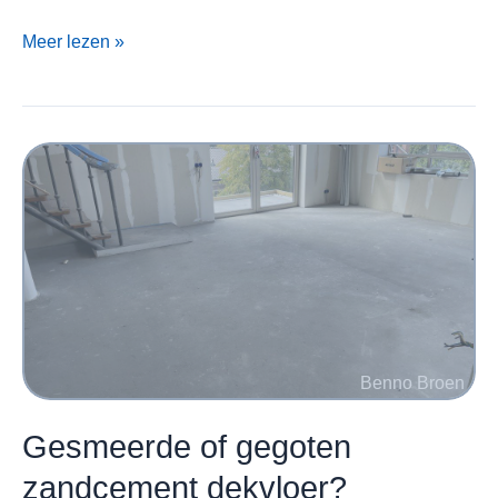
Zandcement
Meer lezen »
of
anhydriet
dekvloer
herkennenWat
is
het
verschil
en
waar
moet
een
vloerlegger
op
letten?
Gesmeerde of gegoten
zandcement dekvloer?