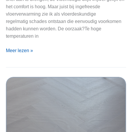
het comfort is hoog. Maar juist bij ingefreesde
vloerverwarming zie ik als vloerdeskundige
regelmatig schades ontstaan die eenvoudig voorkomen
hadden kunnen worden. De oorzaak?Te hoge
temperaturen in
Ingefreesde
Meer lezen »
vloerverwarming
en
temperatuur:
een
onderschat
risico
voor
egaline,
lijmen
en
vloerafwerkingen