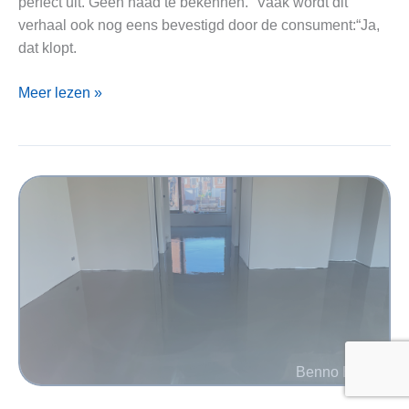
perfect uit. Geen naad te bekennen.” Vaak wordt dit
verhaal ook nog eens bevestigd door de consument:“Ja,
dat klopt.
Naden
Meer lezen »
in
PVC-
vloeren:
Wie
is
verantwoordelijk?