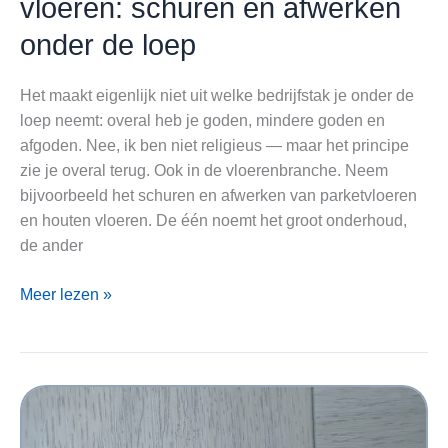
vloeren: schuren en afwerken
onder de loep
Het maakt eigenlijk niet uit welke bedrijfstak je onder de
loep neemt: overal heb je goden, mindere goden en
afgoden. Nee, ik ben niet religieus — maar het principe
zie je overal terug. Ook in de vloerenbranche. Neem
bijvoorbeeld het schuren en afwerken van parketvloeren
en houten vloeren. De één noemt het groot onderhoud,
de ander
Parketvloeren
Meer lezen »
en
houten
vloeren:
schuren
en
afwerken