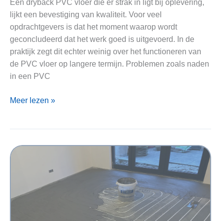
Een dryback PVC vloer die er strak in ligt bij oplevering,
lijkt een bevestiging van kwaliteit. Voor veel
opdrachtgevers is dat het moment waarop wordt
geconcludeerd dat het werk goed is uitgevoerd. In de
praktijk zegt dit echter weinig over het functioneren van
de PVC vloer op langere termijn. Problemen zoals naden
in een PVC
Dryback
Meer lezen »
PVC
vloer
verlijmen:
oorzaken
van
naden,
werking
en
veelgemaakte