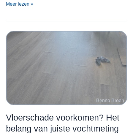
Ingefreesde
Meer lezen »
vloerverwarming
dichtzetten:
fysica,
risico’s
en
de
juiste
werkwijze
Vloerschade voorkomen? Het
belang van juiste vochtmeting