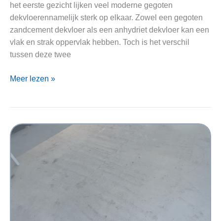
het eerste gezicht lijken veel moderne gegoten
dekvloerennamelijk sterk op elkaar. Zowel een gegoten
zandcement dekvloer als een anhydriet dekvloer kan een
vlak en strak oppervlak hebben. Toch is het verschil
tussen deze twee
Gegoten
Meer lezen »
zandcement
dekvloer
of
anhydriet
dekvloer
herkennen:
waarom
dit
verschil
cruciaal
is