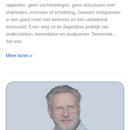
rapporten, geen vochtmetingen, geen discussies over
vlakheden, emissies of schoteling. Gewoon ontspannen
in een goed hotel met wellness en een uitstekend
restaurant. Even weg uit de dagelijkse praktijk van
onderzoeken, beoordelen en analyseren. Tenminste…
dat was
Wanneer
Meer lezen »
je
het
niet
meer
kunt
uitzetten