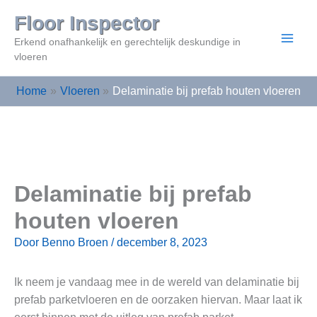
Ga
Floor Inspector
naar
Erkend onafhankelijk en gerechtelijk deskundige in
de
vloeren
inhoud
Home
Vloeren
Delaminatie bij prefab houten vloeren
Delaminatie bij prefab
houten vloeren
Door
Benno Broen
/
december 8, 2023
Ik neem je vandaag mee in de wereld van delaminatie bij
prefab parketvloeren en de oorzaken hiervan. Maar laat ik