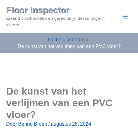
Ga
Floor Inspector
naar
Erkend onafhankelijk en gerechtelijk deskundige in
de
vloeren
inhoud
Home
Vloeren
De kunst van het verlijmen van een PVC vloer?
De kunst van het
verlijmen van een PVC
vloer?
Door
Benno Broen
/
augustus 28, 2024