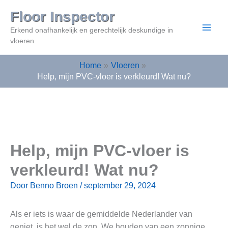
Ga
Floor Inspector
naar
Erkend onafhankelijk en gerechtelijk deskundige in
de
vloeren
inhoud
Home
Vloeren
Help, mijn PVC-vloer is verkleurd! Wat nu?
Help, mijn PVC-vloer is
verkleurd! Wat nu?
Door
Benno Broen
/
september 29, 2024
Als er iets is waar de gemiddelde Nederlander van
geniet, is het wel de zon. We houden van een zonnige