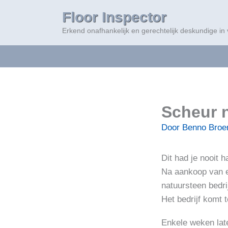
Ga
Floor Inspector
naar
Erkend onafhankelijk en gerechtelijk deskundige in
de
inhoud
Scheur n
Door
Benno Bro
Dit had je nooit h
Na aankoop van e
natuursteen bedri
Het bedrijf komt 
Enkele weken late