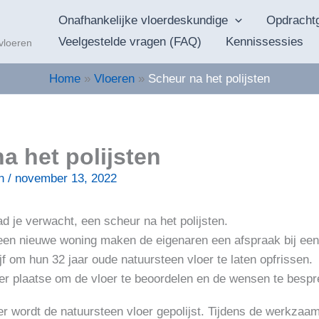
Onafhankelijke vloerdeskundige
Opdracht
Veelgestelde vragen (FAQ)
Kennissessies
 vloeren
Home
Vloeren
Scheur na het polijsten
a het polijsten
en
/
november 13, 2022
ad je verwacht, een scheur na het polijsten.
en nieuwe woning maken de eigenaren een afspraak bij ee
jf om hun 32 jaar oude natuursteen vloer te laten opfrissen.
ter plaatse om de vloer te beoordelen en de wensen te bespr
r wordt de natuursteen vloer gepolijst. Tijdens de werkzaa