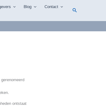
gevers
Blog
Contact
Zoeken
n gerenomeerd
eken.
mheden ontstaat