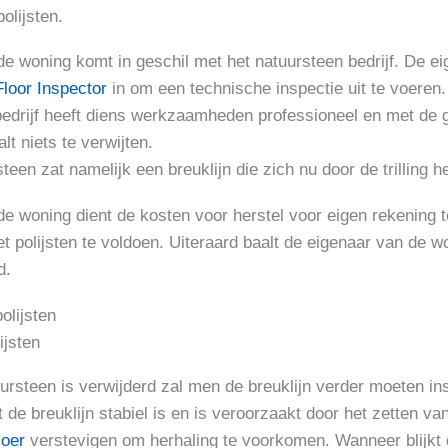
olijsten.
e woning komt in geschil met het natuursteen bedrijf. De e
Floor Inspector
in om een technische inspectie uit te voeren.
bedrijf heeft diens werkzaamheden professioneel en met de 
lt niets te verwijten.
teen zat namelijk een breuklijn die zich nu door de trilling h
e woning dient de kosten voor herstel voor eigen rekening 
et polijsten te voldoen. Uiteraard baalt de eigenaar van de w
d.
ijsten
rsteen is verwijderd zal men de breuklijn verder moeten in
t de breuklijn stabiel is en is veroorzaakt door het zetten v
loer
verstevigen om herhaling te voorkomen. Wanneer blijkt d