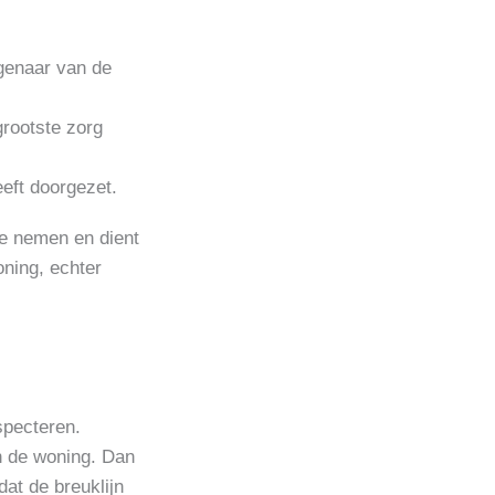
igenaar van de
grootste zorg
eeft doorgezet.
te nemen en dient
oning, echter
specteren.
an de woning. Dan
at de breuklijn